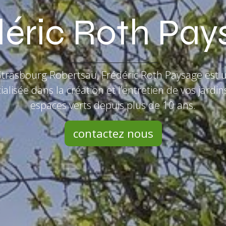
déric Roth Pay
Strasbourg Robertsau, Frédéric Roth Paysage est 
ialisée dans la création et l’entretien de vos jardin
espaces verts depuis plus de 10 ans.
contactez nous