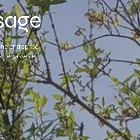
sage
une entreprise
s, terrasses et