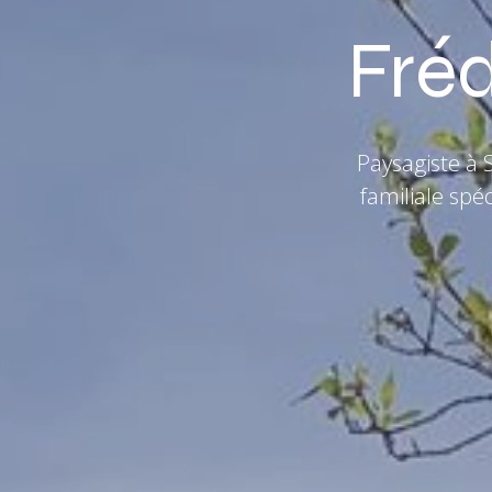
Fré
Paysagiste à 
familiale spéc